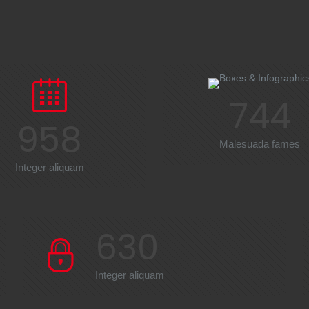
744
958
Malesuada fames
Integer aliquam
630
Integer aliquam