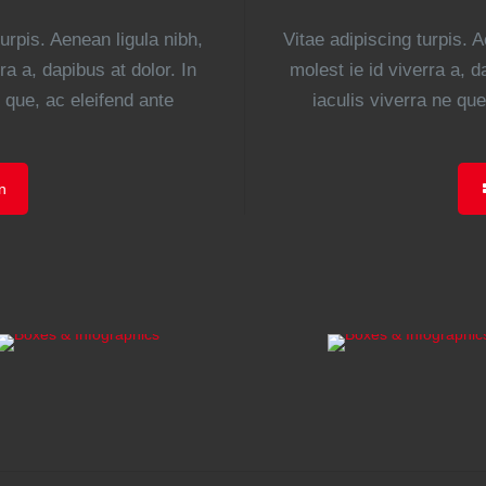
turpis. Aenean ligula nibh,
Vitae adipiscing turpis. A
ra a, dapibus at dolor. In
molest ie id viverra a, d
e que, ac eleifend ante
iaculis viverra ne que
n
VITAE ADIPIS
VITAE ADIPIS
Vestibul
Nulla imperd
mmodo volpat
sit amet ma