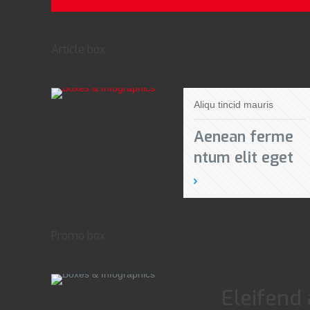
Article box
Aliqu tincid mauris
Aenean ferme
ntum elit eget
Promo box
Eleifend 