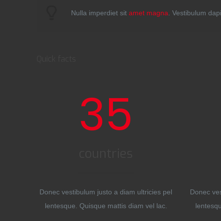
Nulla imperdiet sit
amet magna
. Vestibulum dap
Quick facts
35
countries
Donec vestibulum justo a diam ultricies pel
Donec vest
lentesque. Quisque mattis diam vel lac.
lentesqu