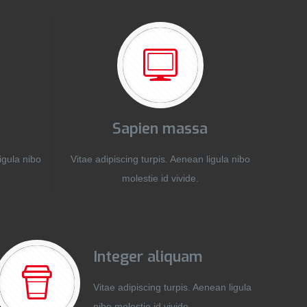
Sapien massa
igula nibo
Vitae adipiscing turpis. Aenean ligula nibo
molestie id vivide.
Integer aliquam
Vitae adipiscing turpis. Aenean ligula
nibo molestie id vivide.