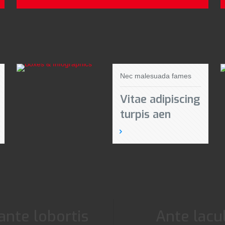
Nec malesuada fames
Vitae adipiscing
turpis aen
ante lobortis
Ante lacul