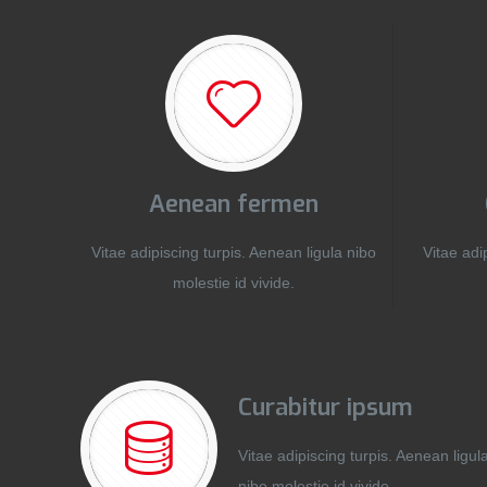
Aenean fermen
Vitae adipiscing turpis. Aenean ligula nibo
Vitae adi
molestie id vivide.
Curabitur ipsum
Vitae adipiscing turpis. Aenean ligul
nibo molestie id vivide.