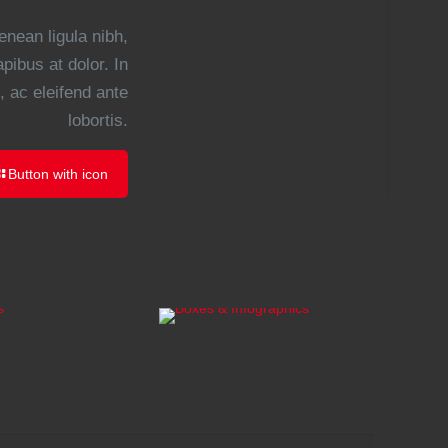
enean ligula nibh,
apibus at dolor. In
, ac eleifend ante
lobortis.
Button with icon
VITAE ADIPIS
iet
Quisque lorem
gna
tortor fringilla