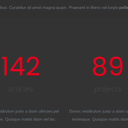
ibus. Curabitur sit amet magna quam. Praesent in libero vel turpis
pell
142
89
articles
projects
ibulum justo a diam ultricies pel
Donec vestibulum justo a diam ul
e. Quisque mattis diam vel lac.
lentesque. Quisque mattis diam