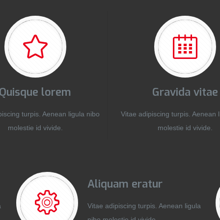
Quisque lorem
Gravida vitae
piscing turpis. Aenean ligula nibo
Vitae adipiscing turpis. Aenean l
molestie id vivide.
molestie id vivide.
Aliquam eratur
a
Vitae adipiscing turpis. Aenean ligula
nibo molestie id vivide.