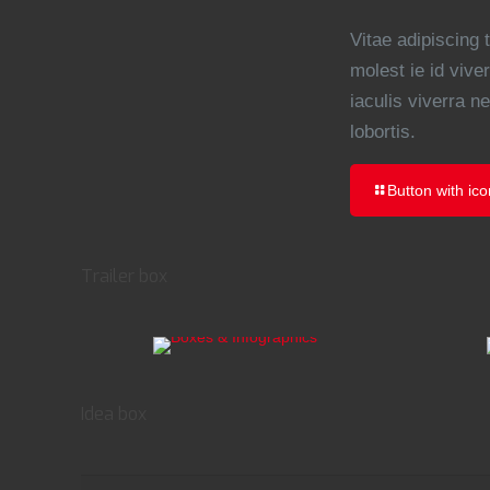
Vitae adipiscing 
molest ie id viver
iaculis viverra n
lobortis.
Button with ico
VITAE ADIPIS
Vitae adipiscing
Trailer box
turpis aenea
co
Idea box