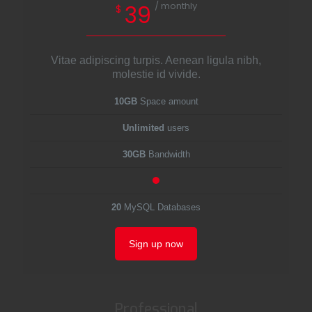
/ monthly
39
$
Vitae adipiscing turpis. Aenean ligula nibh,
molestie id vivide.
10GB
Space amount
Unlimited
users
30GB
Bandwidth
20
MySQL Databases
Sign up now
Professional