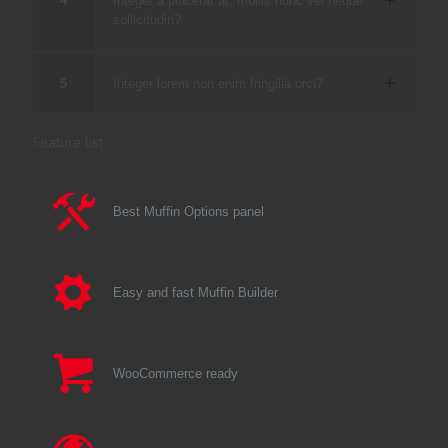
4
Integer a placerat at, mollis nunc vel neque
sollicitudin?
5
Integer lorem non enim fringilla orci?
Feature list
Best Muffin Options panel
Easy and fast Muffin Builder
WooCommerce ready