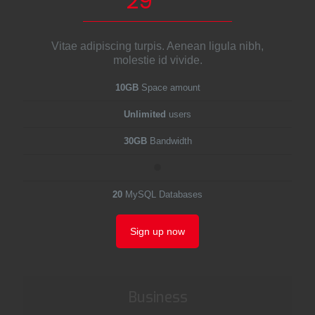
29
Vitae adipiscing turpis. Aenean ligula nibh,
molestie id vivide.
10GB
Space amount
Unlimited
users
30GB
Bandwidth
20
MySQL Databases
Sign up now
Business