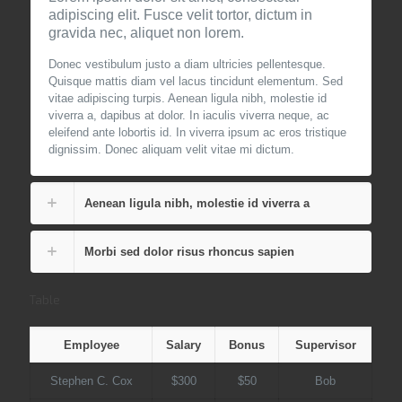
adipiscing elit. Fusce velit tortor, dictum in
gravida nec, aliquet non lorem.
Donec vestibulum justo a diam ultricies pellentesque.
Quisque mattis diam vel lacus tincidunt elementum. Sed
vitae adipiscing turpis. Aenean ligula nibh, molestie id
viverra a, dapibus at dolor. In iaculis viverra neque, ac
eleifend ante lobortis id. In viverra ipsum ac eros tristique
dignissim. Donec aliquam velit vitae mi dictum.
Aenean ligula nibh, molestie id viverra a
Morbi sed dolor risus rhoncus sapien
Table
Employee
Salary
Bonus
Supervisor
Stephen C. Cox
$300
$50
Bob