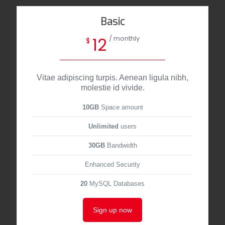
Basic
/ monthly
12
$
Vitae adipiscing turpis. Aenean ligula nibh,
molestie id vivide.
10GB
Space amount
Unlimited
users
30GB
Bandwidth
Enhanced Security
20
MySQL Databases
Sign up now