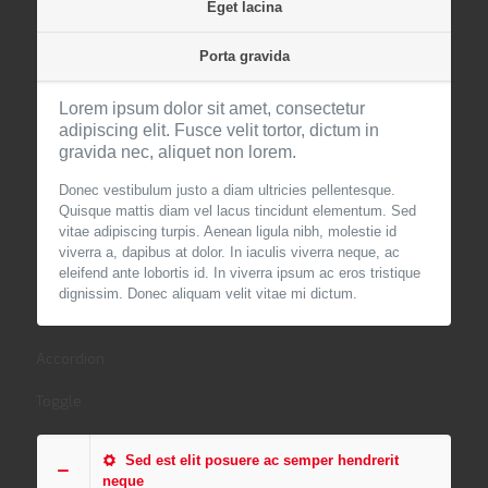
Eget lacina
Porta gravida
Lorem ipsum dolor sit amet, consectetur
adipiscing elit. Fusce velit tortor, dictum in
gravida nec, aliquet non lorem.
Donec vestibulum justo a diam ultricies pellentesque.
Quisque mattis diam vel lacus tincidunt elementum. Sed
vitae adipiscing turpis. Aenean ligula nibh, molestie id
viverra a, dapibus at dolor. In iaculis viverra neque, ac
eleifend ante lobortis id. In viverra ipsum ac eros tristique
dignissim. Donec aliquam velit vitae mi dictum.
Accordion
Toggle
Sed est elit posuere ac semper hendrerit
neque