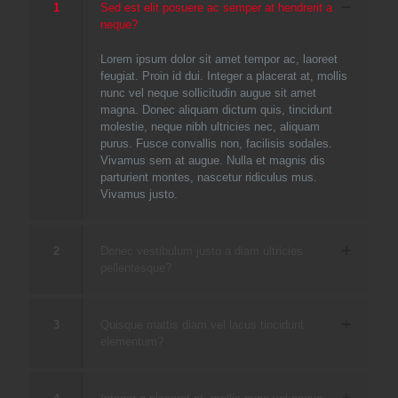
1
Sed est elit posuere ac semper at hendrerit a
neque?
Lorem ipsum dolor sit amet tempor ac, laoreet
feugiat. Proin id dui. Integer a placerat at, mollis
nunc vel neque sollicitudin augue sit amet
magna. Donec aliquam dictum quis, tincidunt
molestie, neque nibh ultricies nec, aliquam
purus. Fusce convallis non, facilisis sodales.
Vivamus sem at augue. Nulla et magnis dis
parturient montes, nascetur ridiculus mus.
Vivamus justo.
2
Donec vestibulum justo a diam ultricies
pellentesque?
3
Quisque mattis diam vel lacus tincidunt
elementum?