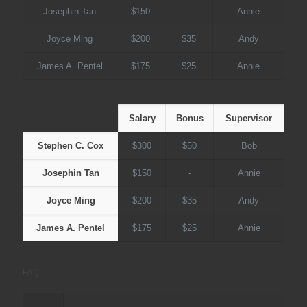
Josephin Tan
$150
-
Annie
Joyce Ming
$200
$35
Andy
James A. Pentel
$175
$25
Annie
Salary
Bonus
Supervisor
Stephen C. Cox
$300
$50
Bob
Josephin Tan
$150
-
Annie
Joyce Ming
$200
$35
Andy
James A. Pentel
$175
$25
Annie
FAQ