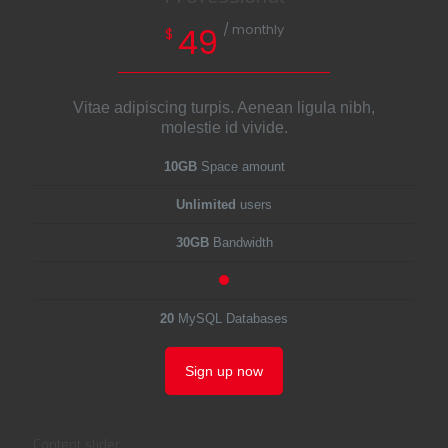
/ monthly
49
$
Vitae adipiscing turpis. Aenean ligula nibh,
molestie id vivide.
10GB
Space amount
Unlimited
users
30GB
Bandwidth
20
MySQL Databases
Sign up now
Content slider