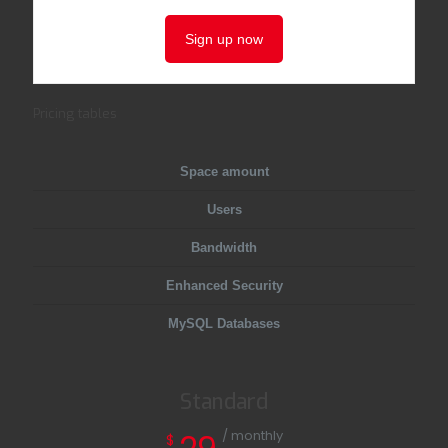
Sign up now
Pricing tables
Space amount
Users
Bandwidth
Enhanced Security
MySQL Databases
Standard
/ monthly
$